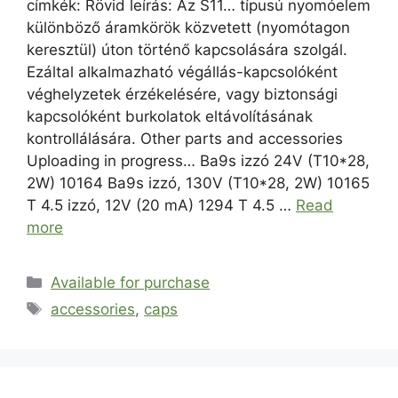
címkék: Rövid leírás: Az S11… típusú nyomóelem
különböző áramkörök közvetett (nyomótagon
keresztül) úton történő kapcsolására szolgál.
Ezáltal alkalmazható végállás-kapcsolóként
véghelyzetek érzékelésére, vagy biztonsági
kapcsolóként burkolatok eltávolításának
kontrollálására. Other parts and accessories
Uploading in progress… Ba9s izzó 24V (T10*28,
2W) 10164 Ba9s izzó, 130V (T10*28, 2W) 10165
T 4.5 izzó, 12V (20 mA) 1294 T 4.5 …
Read
more
Available for purchase
accessories
,
caps