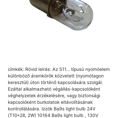
címkék: Rövid leírás: Az S11… típusú nyomóelem
különböző áramkörök közvetett (nyomótagon
keresztül) úton történő kapcsolására szolgál.
Ezáltal alkalmazható végállás-kapcsolóként
véghelyzetek érzékelésére, vagy biztonsági
kapcsolóként burkolatok eltávolításának
kontrollálására. Izzók Ba9s light bulb 24V
(T10*28, 2W) 10164 Ba9s light bulb , 130V