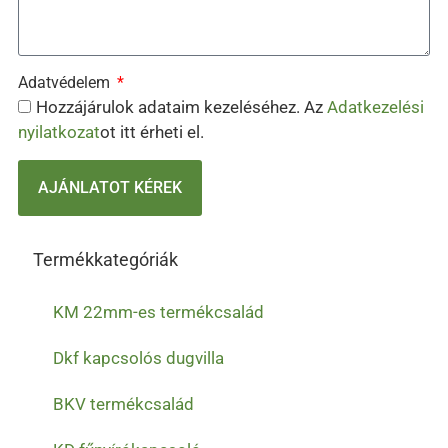
Adatvédelem
Hozzájárulok adataim kezeléséhez. Az
Adatkezelési
nyilatkozat
ot itt érheti el.
AJÁNLATOT KÉREK
Termékkategóriák
KM 22mm-es termékcsalád
Dkf kapcsolós dugvilla
BKV termékcsalád