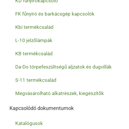
KD fűnyírókapcsoló
FK fűnyíró és barkácsgép kapcsolók
Kbi termékcsalád
L-10 jelzőlámpák
KB termékcsalád
Da-Do törpefeszültségű aljzatok és dugvillák
S-11 termékcsalád
Megvásárolható alkatrészek, kiegészítők
Kapcsolódó dokumentumok
Katalógusok