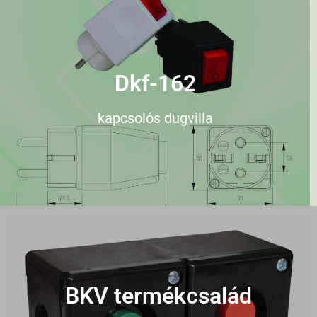
Dkf-162
kapcsolós dugvilla
BKV termékcsalád