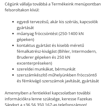
Cégünk vállalja továbbá a Termékeink menüpontban
felsoroltakon kívül:
egyedi tervezésű, akár kis szériás, kapcsolók
gyártását
műanyag fröccsöntést (250-1400 kN
gépeken)
kontaktus gyártást és kisebb méretű
fémalkatrész-kivágást (Bihler, Intermodern,
Bruderer gépeken és 250 kN
excenterpréseken)
szereldei munkákat, bérmunkát
szerszámkészítő műhelyünkben fröccsöntő
és fémkivágó szerszámok javítását, gyártását
Amennyiben a fentiekkel kapcsolatban további
információkra lenne szüksége, keresse Fazekas
Sándort a +36 56 350 167-as telefonszámon!