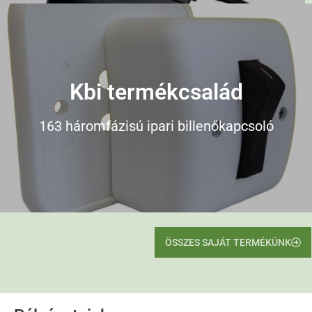
Kbi termékcsalád
163 háromfázisú ipari billenőkapcsoló
ÖSSZES SAJÁT TERMÉKÜNK