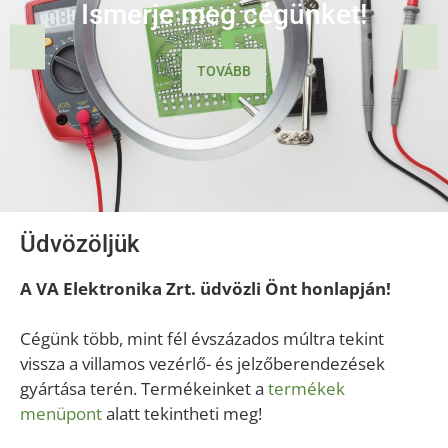
Ismerje meg cégünket!
Termékportfólió
3d nyomtatók
TOVÁBB
TOVÁBB
TOVÁBB
Üdvözöljük
A VA Elektronika Zrt. üdvözli Önt honlapján!
Cégünk több, mint fél évszázados múltra tekint
vissza a villamos vezérlő- és jelzőberendezések
gyártása terén. Termékeinket a
termékek
menüpont
alatt tekintheti meg!