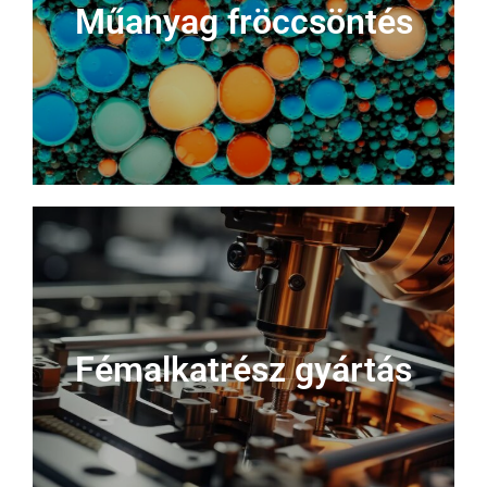
Műanyag fröccsöntés
Fémalkatrész gyártás