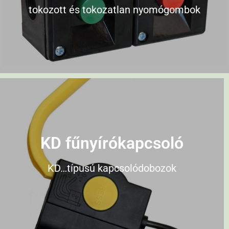
tokozott és tokozatlan nyomógombok
KD fűnyírókapcsoló
KD…típusú kapcsolódobozok